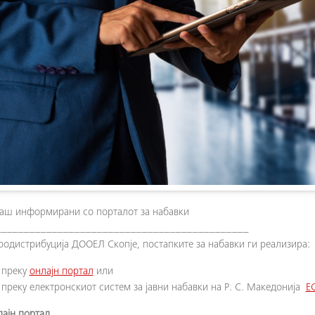
аш информирани со порталот за набавки
_____________________________________________
родистрибуција ДООЕЛ Скопје, постапките за набавки ги реализира:
преку
онлајн портал
или
преку електронскиот систем за јавни набавки на Р. С. Македонија
Е
лајн портал