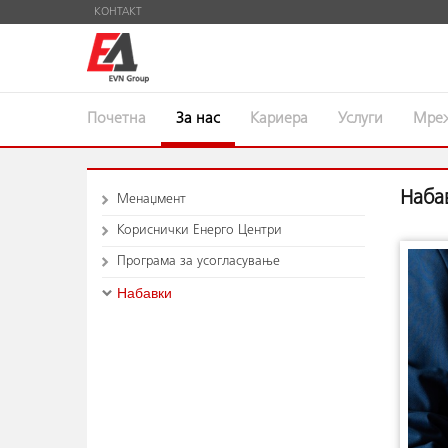
КОНТАКТ
Почетна
За нас
Кариера
Услуги
Мре
Наба
Менаџмент
Кориснички Енерго Центри
Програма за усогласување
Набавки