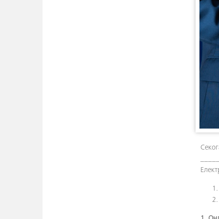
Секог
____
Елект
1. Он