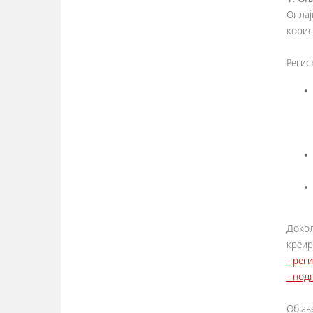
Онлај
корис
Регис
Докол
креир
- рег
- под
Oбјав