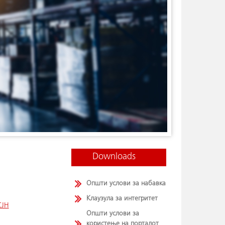
Downloads
Општи услови за набавка
Клаузула за интегритет
СЈН
Општи услови за
користење на порталот