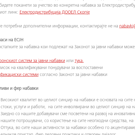
 бидете поканети за учество во конкретна набавка за Електродистри
иот линк:
Електродистрибуција ДООЕЛ Скопје
те потребни дополнителни информации, контактирајте не на
nabavk
ласи на ЕСЈН
остапките за набавка кои подлежат на Законот за јавни набавки може
ронскиот систем за јавни набавки
или
тука.
писок на квалификувани понудувачи за воспоставени
фикациски системи
согласно Законот за јавни набавки
иви и фер набавки
Високиот квалитет во целиот синџир на набавки е основата на сите 
стоки, услуги и работи, на сите инволвирани во целиот синџир на н
Заедно со нашите добавувачи сме посветени на развој на иновативн
нашите потрошувачи, со користење на сите неопходни средства, на 
Оттука, во сите наши активности за набавки особено го акцентирам
еднаков пристап, фер деловни практики и отворен дијалог.