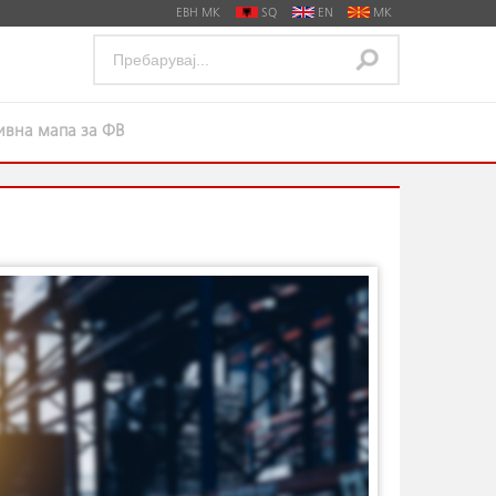
ЕВН МК
SQ
EN
MK
тивна мапа за ФВ