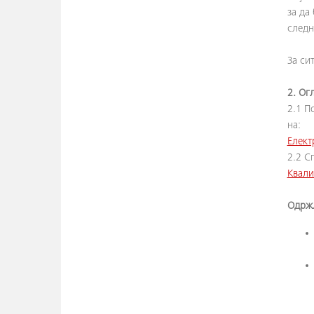
за да
следн
За си
2. Ог
2.1 П
на:
Елект
2.2 С
Квали
Одржл