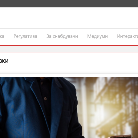
жа
Регулатива
За снабдувачи
Медиуми
Интерак
вки