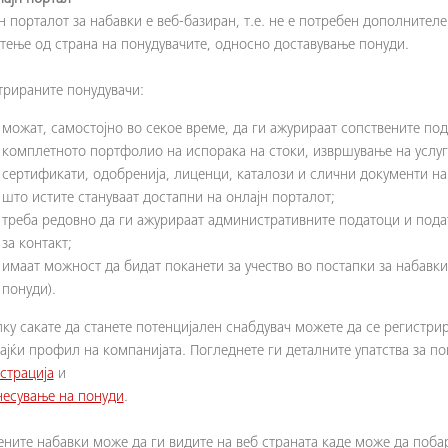
н порталот за набавки е веб-базиран, т.е. не е потребен дополнител
тење од страна на понудувачите, односно доставување понуди.
трираните понудувачи:
можат, самостојно во секое време, да ги ажурираат сопствените под
комплетното портфолио на испорака на стоки, извршување на услуг
сертификати, одобренија, лиценци, каталози и слични документи на
што истите стануваат достапни на онлajн порталот;
треба редовно да ги ажурираат административните податоци и пода
за контакт;
имаат можност да бидат поканети за учество во постапки за набавк
понуди).
ку сакате да станете потенцијален снабдувач можете да се регистри
ајќи профил на компанијата. Погледнете ги деталните упатства за по
истрација
и
несување на понуди
.
ените набавки може да ги видите на веб страната каде може да поба