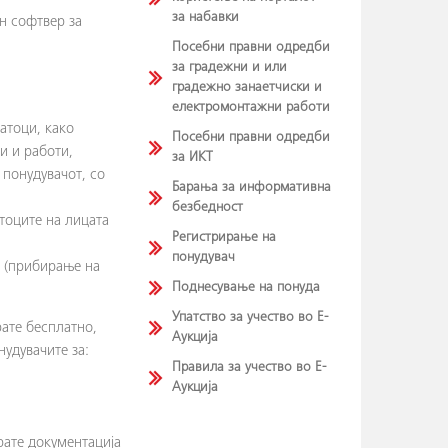
за набавки
ен софтвер за
Посебни правни одредби
за градежни и или
градежно занаетчиски и
електромонтажни работи
атоци, како
Посебни правни одредби
и и работи,
за ИКТ
 понудувачот, со
Барања за информативна
безбедност
тоците на лицата
Регистрирање на
понудувач
и (прибирање на
Поднесување на понуда
Упатство за учество во Е-
рате бесплатно,
Аукција
нудувачите за:
Правила за учество во Е-
Аукција
рате документација