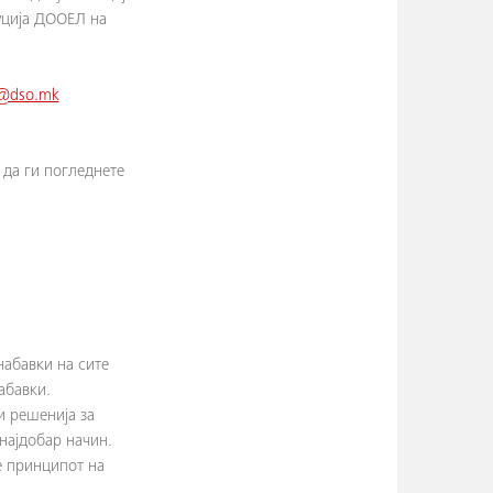
буција ДООЕЛ на
i@dso.mk
 да ги погледнете
набавки на сите
абавки.
и решенија за
најдобар начин.
е принципот на