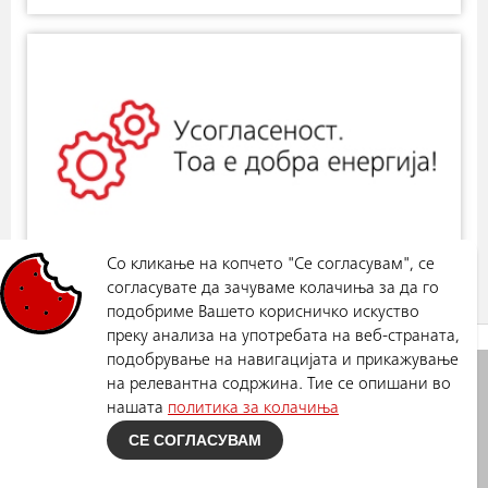
Со кликање на копчето "Се согласувам", се
согласувате да зачуваме колачиња за да го
подобриме Вашето корисничко искуство
преку анализа на употребата на веб-страната,
ПОЧЕТНА
подобрување на навигацијата и прикажување
Електродистрибуција ДООЕЛ
Политика за приватност
на релевантна содржина. Тие се опишани во
Скопје
нашата
политика за колачиња
Ул. Лазар Личеноски бр.11,
СЕ СОГЛАСУВАМ
Скопје
Телефон: 02 3205 300
info@dso.mk