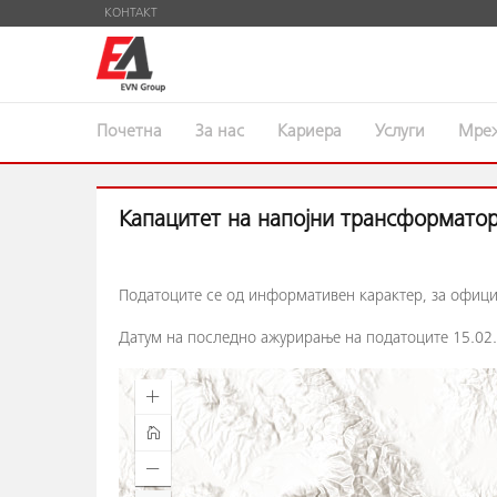
КОНТАКТ
Почетна
За нас
Кариера
Услуги
Мре
Капацитет на напојни трансформато
Податоците се од информативен карактер, за офиц
Датум на последно ажурирање на податоците 15.02.