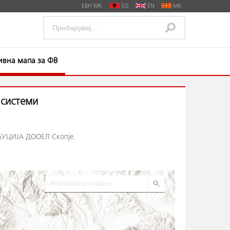
ЕВН МК
SQ
EN
MK
тивна мапа за ФВ
 системи
ИБУЦИЈА ДООЕЛ Скопје.