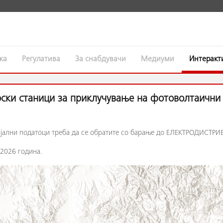
жа
Регулатива
За снабдувачи
Медиуми
Интерак
рски станици за приклучување на фотоволтаични
ијални податоци треба да се обратите со барање до ЕЛЕКТРОДИСТР
2026 година.