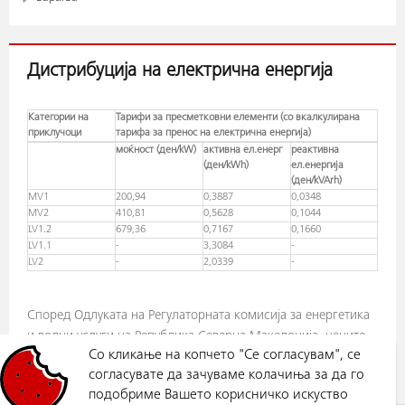
Дистрибуција на електрична енергија
Kатегории на
Тарифи за пресметковни елементи (со вкалкулирана
приклучоци
тарифа за пренос на електрична енергија)
моќност (ден/kW)
активна ел.енерг
реактивна
(ден/kWh)
ел.енергија
(ден/kVArh)
MV1
200,94
0,3887
0,0348
MV2
410,81
0,5628
0,1044
LV1.2
679,36
0,7167
0,1660
LV1.1
-
3,3084
-
LV2
-
2,0339
-
Според Одлуката на Регулаторната комисија за енергетика
и водни услуги на Република Северна Македонија, цените
Со кликање на копчето "Се согласувам", се
ќе се применуваат почнувајќи од 01.01.2026
согласувате да зачуваме колачиња за да го
подобриме Вашето корисничко искуство