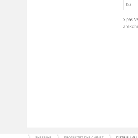
LV2
Sipas V
aplikoh
SHËRBIME
PRODUKTET DHE ÇMIMET
DISTRIBUIMI 