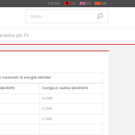
EVN MK
SQ
EN
MK
nteraktive për FV
ër transmetim të energjisë elektrike)
e (den/kWh)
Energjia el. reaktive (den/kVArh)
0,0348
0,1044
0,1660
-