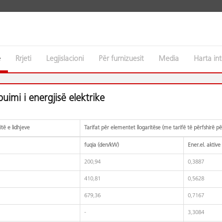
e
Rrjeti
Legjislacioni
Për furnizuesit
Media
Harta i
ribuimi i energjisë elektrike
të e lidhjeve
Tarifat për elementet llogaritëse (me tarifë të përfshirë p
fuqia (den/kW)
Ener.el. aktiv
200,94
0,3887
410,81
0,5628
679,36
0,7167
-
3,3084