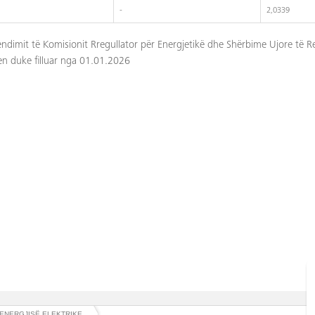
-
2,0339
endimit të Komisionit Rregullator për Energjetikë dhe Shërbime Ujore të 
en duke filluar nga 01.01.2026
I ENERGJISË ELEKTRIKE