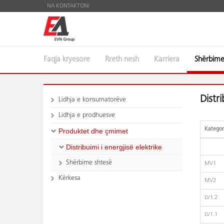
NA KONTAKTONI
Faqja kryesore
Rreth nesh
Karriera
Shërbim
Dist
Lidhja e konsumatorëve
Lidhja e prodhuesve
Kategori
Produktet dhe çmimet
Distribuimi i energjisë elektrike
Shërbime shtesë
MV1
Kërkesa
MV2
LV1.2
LV1.1