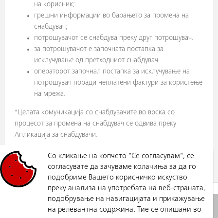
на корисник;
грешни информации во барањето за промена на
снабдувач;
потрошувачот се снабдува преку друг потрошувач.
за потрошувачот е започната постапка за
исклучување од претходниот снабдувач
операторот започнал постапка за исклучување на
потрошувач поради неплатени фактури за користење
на мрежа.
*Целата комуникација со снабдувачите во врска со
процесот за промена на снабдувач се одвива преку
Апликација за снабдувачи.
Со кликање на копчето "Се согласувам", се
Календар со датуми на промена на снабдувач
согласувате да зачуваме колачиња за да го
подобриме Вашето корисничко искуство
преку анализа на употребата на веб-страната,
ЗА СНАБДУВАЧИ
ПРОМЕНА НА СНАБДУВАЧ
подобрување на навигацијата и прикажување
Електродистрибуција ДООЕЛ
Политика за приватност
на релевантна содржина. Тие се опишани во
Скопје