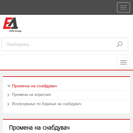
Togg
navig
Togg
navig
Промена на снабдувач
Промена на корисник
Исклучување по барање на снабдувач
Промена на снабдувач