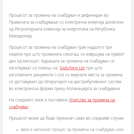
Процесот за промена на снабдувач е дефиниран во
Правилата за снабдување со електрична енергија донесени
од Регулаторната комисија за енергетика на Република
Македонија.
Процесот за промена на снабдувач трае најдолго три
недели при што промената секогаш се извршува на првиот
ден од месецот. Барањата за промена на снабдувач се
изготвуваат со помош на
Switching List
при што
изготвените документи (.csv) со мерните места за промена
се доставуваат до Операторот на дистрибутивниот систем
во електронска форма преку Апликацијата за снабдувачи.
На следниот линк е поставено
Упатство за промена на
снабдувач
Процесот може да биде прекинат само во следниве случаи:
веќе е започнат процес за промена на снабдувач или