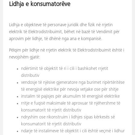
Lidhja e konsumatorëve
Lidhja e objekteve të personave juridik dhe fizik në rrjetin
elektrik të Elektrodistribuimit, bëhet në bazë të Vendimit për
aprovim për lidhje, të dhënë nga ana e kompanisë.
Pëlqim për lidhje në rrjetin elektrik të Elektrodistribuimit është i
nevojshëm gjatë:
ndërtimit të objektit të ri i cili i bashkohet rrjetit
distributiv
vendosje të njësive gjeneratore nga burimet ripërtëritëse
të energjisë elektrike për nevoja vetjake ose për shitje
instalim të pajisjes për akumulim të energjisë elektrike
rritje e fuqisë maksimale të aprovuar të njëhershme të
konsumatorit të rrjetit distributiv
ndryshim ose rikonstruim i lidhjes sipas kërkesës së
konsumatorit të rrjetit distributiv
ndarje të instalimeve të objektit i cili është veçmë i lidhur