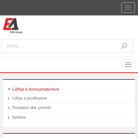
Togg
navig
Togg
navig
Lidhja e konsumatorëve
Lidhja e prodhuesve
Produktet dhe çmimet
Kërkesa