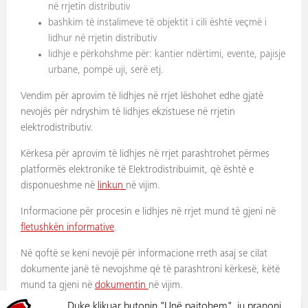
në rrjetin distributiv
bashkim të instalimeve të objektit i cili është veçmë i
lidhur në rrjetin distributiv
lidhje e përkohshme për: kantier ndërtimi, evente, pajisje
urbane, pompë uji, serë etj.
Vendim për aprovim të lidhjes në rrjet lëshohet edhe gjatë
nevojës për ndryshim të lidhjes ekzistuese në rrjetin
elektrodistributiv.
Kërkesa për aprovim të lidhjes në rrjet parashtrohet përmes
platformës elektronike të Elektrodistribuimit, që është e
disponueshme në
linkun
në vijim.
Informacione për procesin e lidhjes në rrjet mund të gjeni në
fletushkën informative
.
Në qoftë se keni nevojë për informacione rreth asaj se cilat
dokumente janë të nevojshme që të parashtroni kërkesë, këtë
mund ta gjeni në
dokumentin
në vijim.
Duke klikuar butonin "Unë pajtohem", ju pranoni